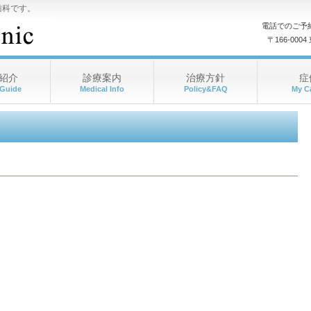
歯科です。
電話でのご予
〒166-00
紹介
診療案内
治療方針
症
 Guide
Medical Info
Policy&FAQ
My C